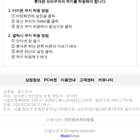
휴대폰 브라우저의 쿠키를 허용해야 합니다.
1. 아이폰 쿠키 허용 방법
① 바탕화면에 설정을 클릭
② 중간 위치의 Safari를 클릭
③ 중간 쿠키 허용에서 항상으로 클릭
2. 갤럭시 쿠키 허용 방법
① 인터넷 창 열기
② 휴대폰 하단 왼쪽 버튼의 더보기 메뉴
③ 화면 하단의 설정 클릭
④ 쿠키 허용에 V 체크
상점정보
PC버젼
이용안내
고객센터
커뮤니티
상호명 : 골드조아
대표 : 장석헌 | 개인정보 보호 책임자 : 장석헌
사업자등록번호 :130-27-31892 | 통신판매업신고번호 : 종로구청 제01-2797호
전화 : 010-6228-5872 | 팩스 :
주소 : 서울 종로구 돈화문로10길 20(봉익동, 삼삼쥬얼리빌딩B1층) B-9호 골드조아
이용약관
|
개인정보처리방침
ⓒ골드조아 All rights reserved.
Make
Shop