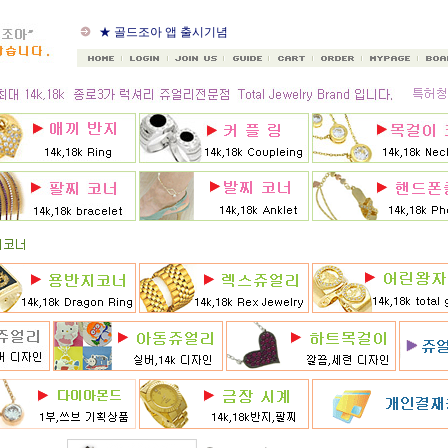
★ 구정연휴 2월14일~2월18
일
★ 골드조아 앱 출시기념
★ 선택사항에 18k주문시
★ 8月 행사 12% 대박할인쿠
폰 행사
★ 8월 카드 무이자할부