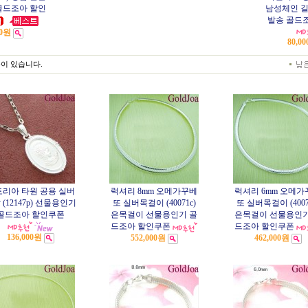
 골드조아 할인
남성체인 
발송 골드
00원
80,0
이 있습니다.
리아 타원 공용 실버
럭셔리 8mm 오메가꾸베
럭셔리 6mm 오메가
 (12147p) 선물용인기
또 실버목걸이 (40071c)
또 실버목걸이 (4007
골드조아 할인쿠폰
은목걸이 선물용인기 골
은목걸이 선물용인기
드조아 할인쿠폰
드조아 할인쿠폰
136,000원
552,000원
462,000원