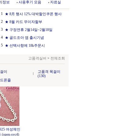
리정보
사용후기 모음
자료실
1
★ 8月 행사 12% 대박할인쿠폰 행사
2
★ 8월 카드 무이자할부
3
★ 구정연휴 2월14일~2월18일
4
★ 골드조아 앱 출시기념
5
★ 선택사항에 18k주문시
고품격실버
>
전체조회
목걸이
고품격 목걸이
(130)
핸드폰줄
925 여성체인
open-svc4)