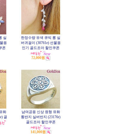
롱 실
한정수량 유색 큐빅 롱 실
선물용
버귀걸이 (30761e) 선물용
쿠폰
인기 골드조아 할인쿠폰
72,000원
 유화
남여공용 신상 원형 유화
r) 골
통반지 실버반지 (23176r)
골드조아 할인쿠폰
141,000원