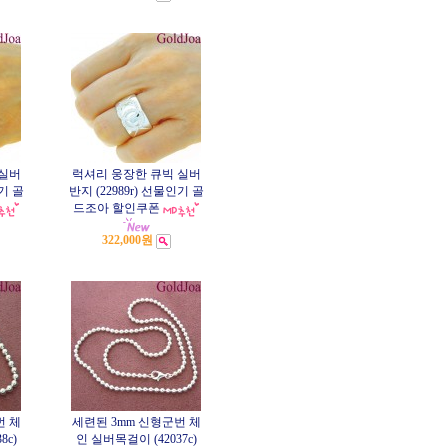
 실버
럭셔리 웅장한 큐빅 실버
인기 골
반지 (22989r) 선물인기 골
드조아 할인쿠폰
322,000원
번 체
세련된 3mm 신형군번 체
8c)
인 실버목걸이 (42037c)