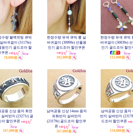
정수량 블랙컷팅 큐빅
한정수량 유색 큐빅 롱 실
한정수량 유색 큐빅 
실버귀걸이 (31176e)
버귀걸이 (30999e) 선물용
버귀걸이 (30839e) 
물용인기 골드조아 할
인기 골드조아 할인쿠폰
인기 골드조아 할인
인쿠폰
102,000원
115,000원
78,000원
공용 신상 옴자 회전
남여공용 신상 14mm 옴자
남여공용 신상 옴자
실버반지 (23271r) 골
유화반지 실버반지
반지 실버반지 (23178
조아 할인쿠폰
(23179r) 골드조아 할인쿠
드조아 할인쿠폰
폰
167,000원
154,000원
167,000원