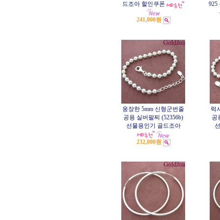
드조아 할인쿠폰
92
241,000원
웅장한 5mm 신형군번줄
럭
공용 실버팔찌 (52356b)
공용
선물용인기 골드조아
선
232,000원