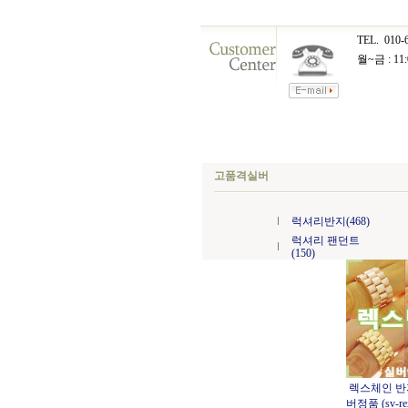
TEL.
010-
월~금 : 11:
고품격실버
럭셔리반지(468)
럭셔리 팬던트
(150)
렉스체인 반
버정품 (sv-r