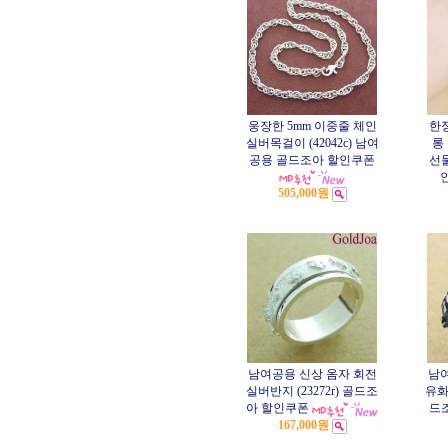
웅장한 5mm 이중줄 체인
한
실버목걸이 (42042c) 남여
롱 
공용 골드조아 할인쿠폰
선
505,000원
남여공용 신상 옴자 회전
남여
실버반지 (23272r) 골드조
유화 
아 할인쿠폰
드
167,000원