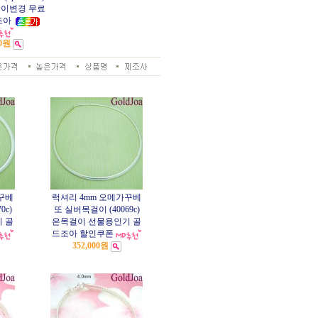
길이변경 무료
조아
00원
꾸베
럭셔리 4mm 오메가꾸베
0c)
또 실버목걸이 (40069c)
 골
은목걸이 선물용인기 골
드조아 할인쿠폰
352,000원