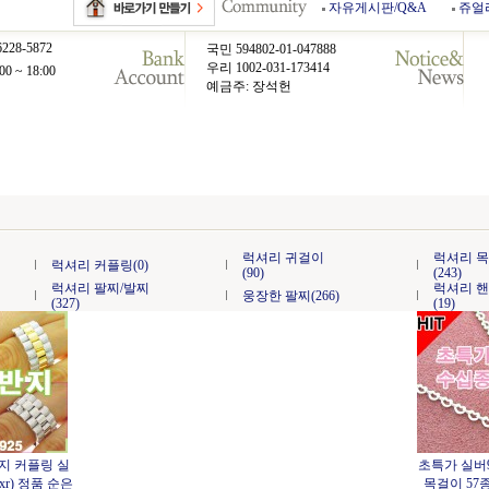
자유게시판/Q&A
쥬얼
6228-5872
국민 594802-01-047888
우리 1002-031-173414
00 ~ 18:00
예금주: 장석헌
럭셔리 귀걸이
럭셔리 
럭셔리 커플링(0)
(90)
(243)
럭셔리 팔찌/발찌
럭셔리 
웅장한 팔찌(266)
(327)
(19)
지 커플링 실
초특가 실버
exr) 정품 순은
목걸이 57종 (