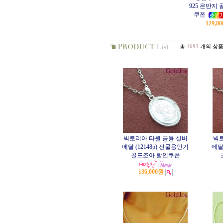
925 은반지
쿠폰
129,8
총
1693
개의 상품
빅토리아 타원 공용 실버
빅토
메달 (12148p) 선물용인기
메달
골드조아 할인쿠폰
136,000원