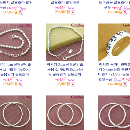
5 은반지 골드조아 할인
골드조아 할인쿠폰
남여공용 골드조아 
쿠폰
쿠폰
258,000원
512,000원
357,000원
셔리 4mm 신형군번줄
럭셔리 3mm 신형군번줄
럭셔리 옴마니반메흠
 실버팔찌 (52355b)
공용 실버팔찌 (52354b)
각 5.7mm 유화 통반
물용인기 골드조아
선물용인기 골드조아
버반지 (23270r) 골
할인쿠폰
206,000원
128,000원
154,000원