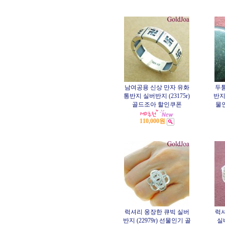
남여공용 신상 만자 유화
두툼
통반지 실버반지 (23175r)
반지 
골드조아 할인쿠폰
물
110,000원
럭셔리 웅장한 큐빅 실버
럭셔
반지 (22979r) 선물인기 골
실버