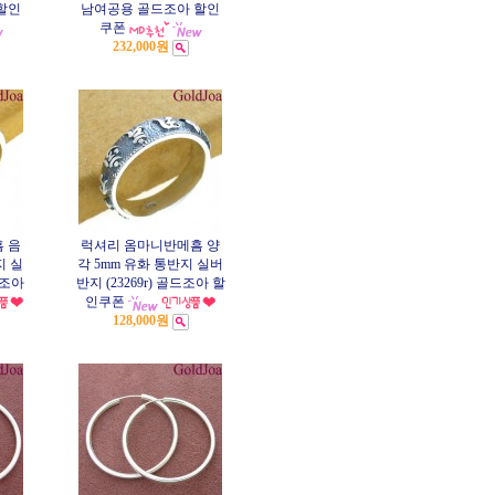
할인
남여공용 골드조아 할인
쿠폰
232,000원
 음
럭셔리 옴마니반메흠 양
지 실
각 5mm 유화 통반지 실버
드조아
반지 (23269r) 골드조아 할
인쿠폰
128,000원