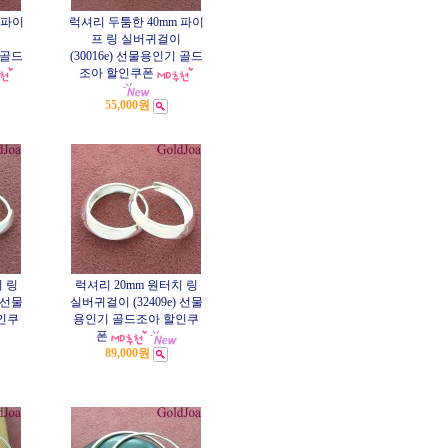
 파이
럭셔리 두툼한 40mm 파이
이
프 링 실버귀걸이
 골드
(30016e) 선물용인기 골드
조아 할인쿠폰
55,000원
 링
럭셔리 20mm 원터치 링
 선물
실버귀걸이 (32409e) 선물
인쿠
용인기 골드조아 할인쿠
폰
89,000원