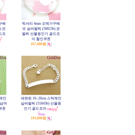
꾸베
럭셔리 4mm 오메가꾸베
) 은
또 실버팔찌 (50023b) 은
드조
팔찌 선물용인기 골드조
아 할인쿠폰
167,000원
 체인
세련된 16~20cm 스틱체인
 남여
실버팔찌 (51843b) 선물용
쿠폰
인기 골드조아
193,000원