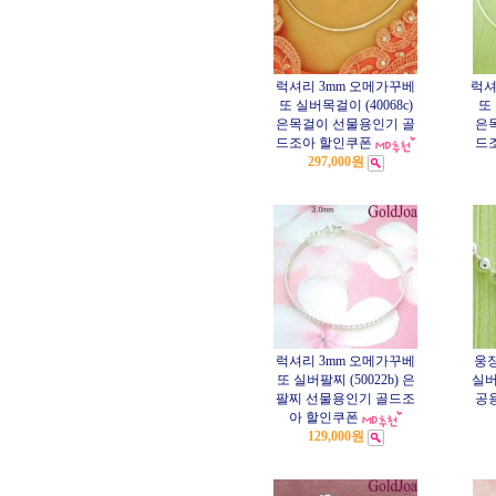
럭셔리 3mm 오메가꾸베
럭셔
또 실버목걸이 (40068c)
또 
은목걸이 선물용인기 골
은
드조아 할인쿠폰
드
297,000원
럭셔리 3mm 오메가꾸베
웅장
또 실버팔찌 (50022b) 은
실버
팔찌 선물용인기 골드조
공
아 할인쿠폰
129,000원