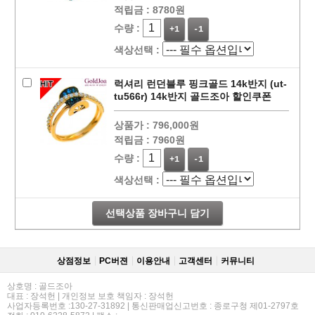
적립금 :
8780원
수량 :
+1
-1
색상선택 :
럭셔리 런던블루 핑크골드 14k반지 (ut-
tu566r) 14k반지 골드조아 할인쿠폰
상품가 :
796,000원
적립금 :
7960원
수량 :
+1
-1
색상선택 :
선택상품 장바구니 담기
상점정보
PC버젼
이용안내
고객센터
커뮤니티
상호명 : 골드조아
대표 : 장석헌 | 개인정보 보호 책임자 : 장석헌
사업자등록번호 :130-27-31892 | 통신판매업신고번호 : 종로구청 제01-2797호