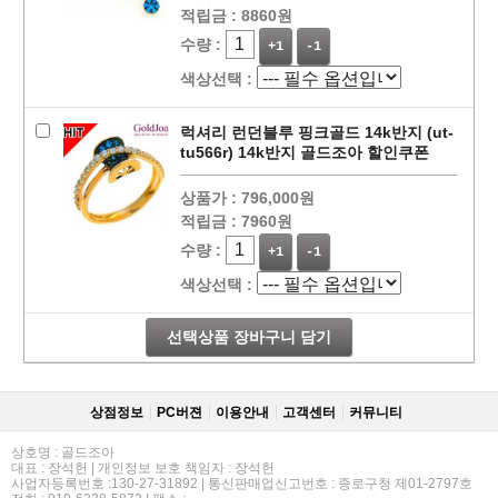
적립금 :
8860원
수량 :
+1
-1
색상선택 :
럭셔리 런던블루 핑크골드 14k반지 (ut-
tu566r) 14k반지 골드조아 할인쿠폰
상품가 :
796,000원
적립금 :
7960원
수량 :
+1
-1
색상선택 :
선택상품 장바구니 담기
상점정보
PC버젼
이용안내
고객센터
커뮤니티
상호명 : 골드조아
대표 : 장석헌 | 개인정보 보호 책임자 : 장석헌
사업자등록번호 :130-27-31892 | 통신판매업신고번호 : 종로구청 제01-2797호