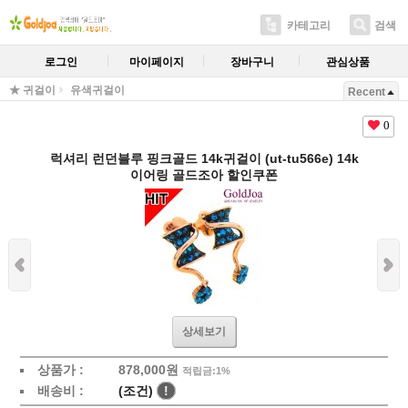
카테고리
검색
로그인
마이페이지
장바구니
관심상품
★ 귀걸이
유색귀걸이
Recent
0
럭셔리 런던블루 핑크골드 14k귀걸이 (ut-tu566e) 14k
이어링 골드조아 할인쿠폰
상세보기
상품가 :
878,000원
적립금:1%
배송비 :
(조건)
!