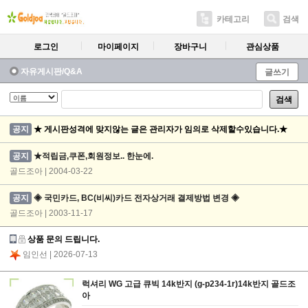
카테고리
검색
로그인
마이페이지
장바구니
관심상품
자유게시판/Q&A
글쓰기
검색
공지
★ 게시판성격에 맞지않는 글은 관리자가 임의로 삭제할수있습니다.★
공지
★적립금,쿠폰,회원정보.. 한눈에.
골드조아 | 2004-03-22
공지
◈ 국민카드, BC(비씨)카드 전자상거래 결제방법 변경 ◈
골드조아 | 2003-11-17
상품 문의 드립니다.
임인선
| 2026-07-13
럭셔리 WG 고급 큐빅 14k반지 (g-p234-1r)14k반지 골드조
아