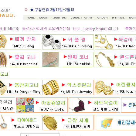
★ 8월 카드 무이자할부
★ 구정연휴 2월14일~2월18
일
★ 골드조아 앱 출시기념
★ 선택사항에 18k주문시
★ 8月 행사 12% 대박할인쿠
폰 행사