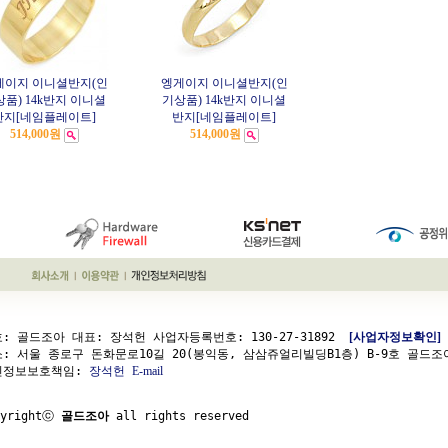
게이지 이니셜반지(인
엥게이지 이니셜반지(인
품) 14k반지 이니셜
기상품) 14k반지 이니셜
반지[네임플레이트]
반지[네임플레이트]
514,000원
514,000원
: 골드조아 대표: 장석헌 사업자등록번호: 130-27-31892  
[사업자정보확인]
: 서울 종로구 돈화문로10길 20(봉익동, 삼삼쥬얼리빌딩B1층) B-9호 골드조아
인정보보호책임: 
장석헌
E-mail
pyrightⓒ 
골드조아
 all rights reserved