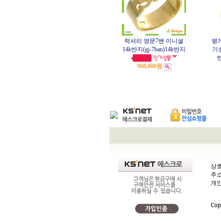
럭셔리 영문7밴 이니셜
평
14k반지(gj-7ban)14k반지
기상
968,000원
상호
주소
개
Co