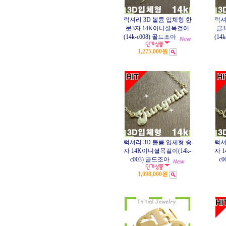
럭셔리 3D 볼륨 입체형 한
럭셔
문3자 14K이니셜목걸이
글
(14k-c008) 골드조아
(14
1,275,000원
럭셔리 3D 볼륨 입체형 중
럭셔
자 14K이니셜목걸이(14k-
자 
c003) 골드조아
c
1,098,000원