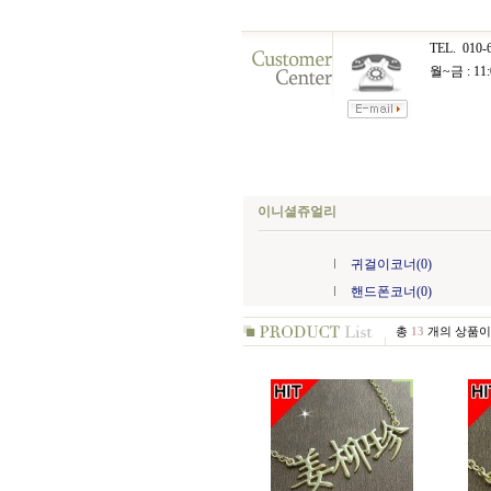
TEL.
010-
월~금 : 11:
이니셜쥬얼리
귀걸이코너(0)
핸드폰코너(0)
총
13
개의 상품이