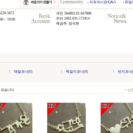
자유게시판/Q&A
쥬얼
6228-5872
국민 594802-01-047888
우리 1002-031-173414
00 ~ 18:00
예금주: 장석헌
매달코너(0)
목걸이코너(9)
반지코너(
 있습니다.