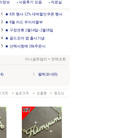
리정보
사용후기 모음
자료실
1
★ 8月 행사 12% 대박할인쿠폰 행사
2
★ 8월 카드 무이자할부
3
★ 구정연휴 2월14일~2월18일
4
★ 골드조아 앱 출시기념
5
★ 선택사항에 18k주문시
이니셜쥬얼리
>
전체조회
4)
팔찌코너(0)