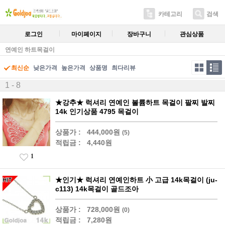
카테고리
검색
로그인
마이페이지
장바구니
관심상품
연예인 하트목걸이
최신순
낮은가격
높은가격
상품명
최다리뷰
1 - 8
★강추★ 럭셔리 연예인 볼륨하트 목걸이 팔찌 발찌
14k 인기상품 4795 목걸이
상품가 :
444,000원
(5)
적립금 :
4,440원
1
★인기★ 럭셔리 연예인하트 小 고급 14k목걸이 (ju-
c113) 14k목걸이 골드조아
상품가 :
728,000원
(0)
적립금 :
7,280원