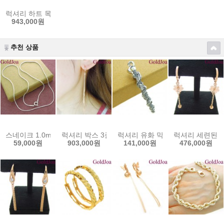
럭셔리 하트 목걸이(ju-c88)14k목걸이 골드조아
943,000원
추천 상품
스네이크 1.0mm 원통뱀줄 실버목걸이 (40144cc) 남여공용 골드조아
럭셔리 박스 3줄 롱 원터치 14k귀걸이 (s-0280-2e
럭셔리 유화 막대 용 공용 실버메달
럭셔리 세련된 롱 
59,000원
903,000원
141,000원
476,000원