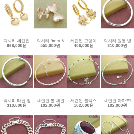
럭셔리 세련된 하트 원터치 14k귀걸이 (s-a4113e) 14k이어링 골드조
럭셔리 9mm 하트 원터치 14k귀걸이 (s-a3604-1e
세련된 고양이 원터치 큐빅 14k귀걸
럭셔리 원통 뱅글
668,000원
555,000원
406,000원
310,000원
럭셔리 타원 뱅글 원터치 통팔찌 실버팔찌 (52332b) 선물인기 골드조
세련된 볼 체인 뱅글 실버팔찌 (52305b) 선물인기
세련된 블랙스피넬 볼 뱅글 실버팔찌
세련된 아마조나이
310,000원
102,000원
102,000원
102,000원