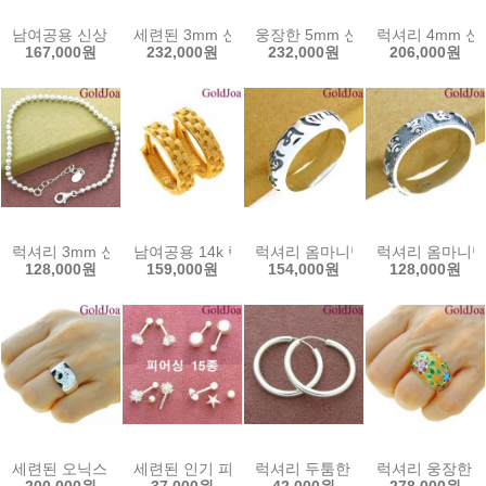
남여공용 신상 옴자 회전 유화 실버반지 (23271r) 골드조아 할인쿠폰
세련된 3mm 신형군번 체인 실버목걸이 (42037c)
웅장한 5mm 신형군번줄 공용 실버
럭셔리 4mm 신
167,000원
232,000원
232,000원
206,000원
럭셔리 3mm 신형군번줄 공용 실버팔찌 (52354b) 선물용인기 골드조
남여공용 14k 렉스 원터치 반쪽 14k귀걸이 (s-022
럭셔리 옴마니반메흠 음각 5.7mm 
럭셔리 옴마니반메
128,000원
159,000원
154,000원
128,000원
세련된 오닉스 호랑이 실버반지 (20959r) 정품 순은 925 은반지 골드
세련된 인기 피어싱 15종 실버귀걸이 (sve3) 무
럭셔리 두툼한 25mm 파이프 링 
럭셔리 웅장한 칠