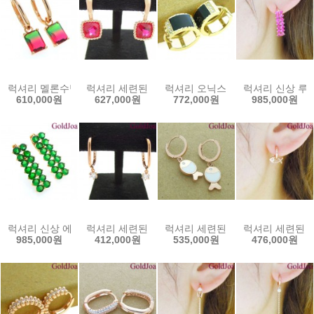
럭셔리 멜론수박 원터치 큐빅 14k귀걸이 (s-jb1479e) 14k이어링 골
럭셔리 세련된 루비 원터치 14k귀걸이 (s-a3699e
럭셔리 오닉스 원터치 큐빅 14k귀걸
럭셔리 신상 루비
610,000원
627,000원
772,000원
985,000원
럭셔리 신상 에멜합성 원터치 14k귀걸이 (s-k2268ge) 14k이어링 
럭셔리 세련된 원터치 큐빅 14k귀걸이 (s-gj28-1e
럭셔리 세련된 물고기 원터치 14k귀
럭셔리 세련된 물
985,000원
412,000원
535,000원
476,000원