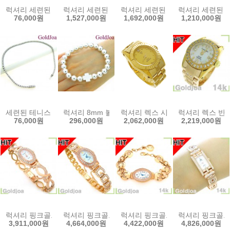
럭셔리 세련된 고급 큐빅 실버반지 (20987r) 순은 925 은반지 골드조아
럭셔리 세련된 원판 일체형 14k목걸이 (y-b48-10c
럭셔리 세련된 하트 일체형 14k목걸이
럭셔리 세련된 H 
76,000원
1,527,000원
1,692,000원
1,210,000원
세련된 테니스 큐빅 실버팔찌 (50889b) 순은 925 은팔찌 골드조아 할
럭셔리 8mm 볼 십자가 실버팔찌 (51461b) 선물
럭셔리 렉스 시계반지 14k반지시계(
럭셔리 렉스 반지
76,000원
296,000원
2,062,000원
2,219,000원
럭셔리 핑크골드 금팔찌 여성용 타원 14k금장시계(gt-t978b) 14k
럭셔리 핑크골드 금팔찌 여성용 타원 14k금장시계(gt
럭셔리 핑크골드 금팔찌 여성용 타원 
럭셔리 핑크골드 
3,911,000원
4,664,000원
4,422,000원
4,826,000원