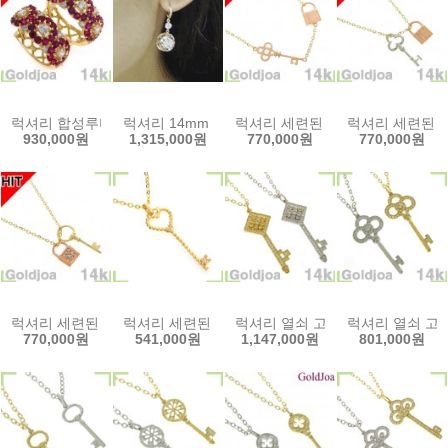
럭셔리 합성루비 고급 원터치 14k귀걸이 (s-eac1219) 14k이어링 골
럭셔리 14mm 볼 컷팅 고급 14k귀걸이 (s-ebl0356)
럭셔리 세련된 고급 열쇠 큐빅 14k목
럭셔리 세련된 고급
930,000원
1,315,000원
770,000원
770,000원
럭셔리 세련된 고급 열쇠 큐빅 14k목걸이 (gt-lc79c) 14k목걸이 골드조
럭셔리 세련된 하트 열쇠 큐빅 14k메달(ju-m172)
럭셔리 열쇠 고급 큐빅 14k메달(ju
럭셔리 열쇠 고급 
770,000원
541,000원
1,147,000원
801,000원