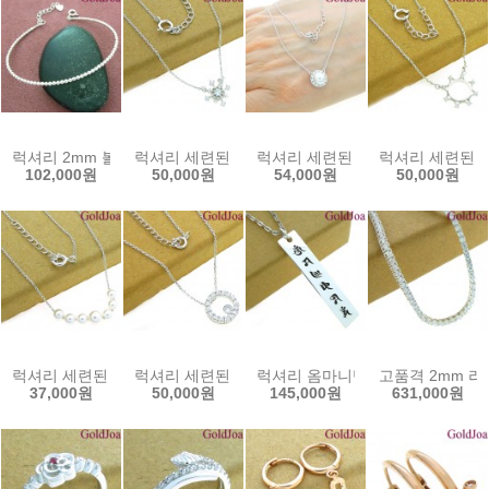
럭셔리 2mm 볼 신상 실버팔찌 (52302b) 선물용 골드조아 할인쿠폰
럭셔리 세련된 일체형 큐빅 실버목걸이 (41752c)
럭셔리 세련된 진주 일체형 큐빅 실
럭셔리 세련된 일
102,000원
50,000원
54,000원
50,000원
럭셔리 세련된 진주 일체형 실버목걸이 (41329c) 여성목걸이 골드조
럭셔리 세련된 큐빅 일체형 실버목걸이 (40870c)
럭셔리 옴마니반메훔 공용 실버메달 
고품격 2mm 라
37,000원
50,000원
145,000원
631,000원