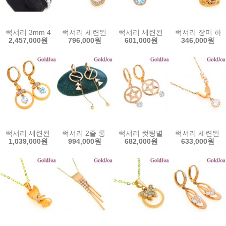
럭셔리 3mm 4발 테니스 큐빅 14k팔찌 (jue-1452b) 14k팔찌 골드조
럭셔리 세련된 일체형 큐빅 14k목걸이 (jue-2712c
럭셔리 세련된 원터치 큐빅 14k귀걸이
럭셔리 장미 하트 
2,457,000원
796,000원
601,000원
346,000원
럭셔리 세련된 원터치 큐빅 14k귀걸이 (lov-10565e) 14k이어링 골
럭셔리 2줄 롱 원터치 큐빅 14k귀걸이 (lov-10820
럭셔리 컷팅별 원터치 큐빅 14k귀걸이
럭셔리 세련된 나비
1,039,000원
994,000원
682,000원
633,000원