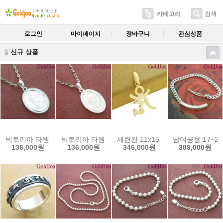
카테고리
검색
로그인
마이페이지
장바구니
관심상품
신규 상품
빅토리아 타원 공용 실버메달 (12148p) 선물용인기 골드조아 할인쿠폰
빅토리아 타원 공용 실버메달 (12147p) 선물용인
세련된 11x15 옴자 공용 14k메달
남여공용 17~2
136,000원
136,000원
346,000원
389,000원