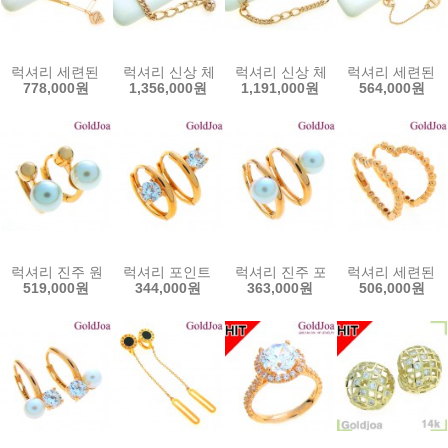
럭셔리 세련된 하트 체인 14k팔찌 (y-y198b) 골드조아 할인쿠폰
럭셔리 신상 체인 핑크골드 14k팔찌 (y-slb1823b
럭셔리 신상 체인 핑크골드 14k팔찌 
럭셔리 세련된 핑
778,000원
1,356,000원
1,191,000원
564,000원
럭셔리 진주 원터치 큐빅 14k귀걸이 (mk-jm211e) 골드조아 할인쿠폰
럭셔리 포인트 원터치 큐빅 14k귀걸이 (mk-w1896
럭셔리 진주 포인트 원터치 14k귀걸이
럭셔리 세련된 하
519,000원
344,000원
363,000원
506,000원