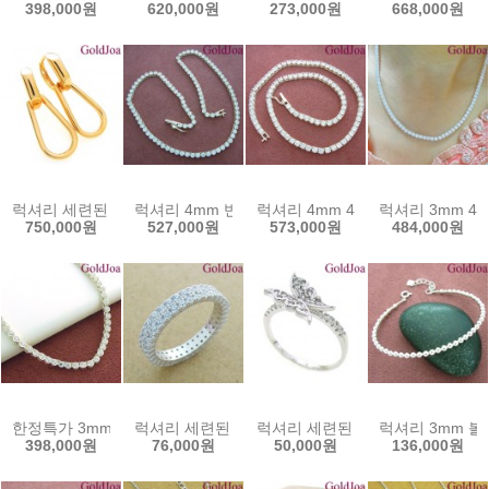
398,000원
620,000원
273,000원
668,000원
럭셔리 세련된 원터치 14k귀걸이 (s-a3709e) 14k이어링 골드조아 할
럭셔리 4mm 반벨트 테니스 실버목걸이 (41747c) 
럭셔리 4mm 4발 테니스 실버목걸이
럭셔리 3mm 4
750,000원
527,000원
573,000원
484,000원
한정특가 3mm 라운드 테니스 실버목걸이 (41746c) 순은 925 은목
럭셔리 세련된 2줄 큐빅 통반지 실버반지 (23236r
럭셔리 세련된 나비 큐빅 실버반지 
럭셔리 3mm 볼
398,000원
76,000원
50,000원
136,000원