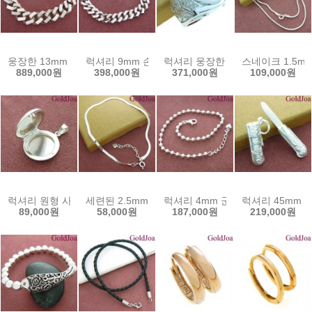
웅장한 13mm 손세공 컷팅 체인 실버팔찌 (s52200b) 선물인기 골드
럭셔리 9mm 손컷팅 체인 공용 실버팔찌 (52230b
럭셔리 웅장한 독수리 가넷 실버반지
스네이크 1.5m
889,000원
398,000원
371,000원
109,000원
럭셔리 원형 사진첩 공용 실버메달 (12131p) 선물인기 골드조아 할인
세련된 2.5mm 스네이크 뱀줄 실버발찌 (52149f
럭셔리 4mm 군번 볼 체인 실버발찌
럭셔리 45mm 
89,000원
58,000원
187,000원
219,000원