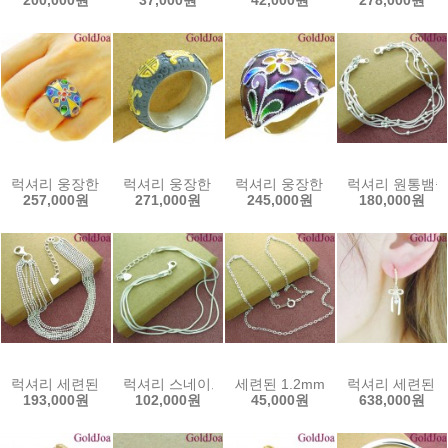
200,000원
37,000원
42,000원
278,000원
럭셔리 웅장한 칠보 반지 고급 실버반지 (20953r3) 선물인기 할인쿠
럭셔리 웅장한 유화 통반지 실버반지 (20219r) 골
럭셔리 웅장한 칠보 에폭 실버반지 
럭셔리 원통뱀줄 
257,000원
271,000원
245,000원
180,000원
럭셔리 세련된 팔각볼 10줄 실버팔찌 (52077b) 선물용인기 골드조아
럭셔리 스네이크 원통뱀줄 3줄 실버팔찌 (51853b)
세련된 1.2mm 모즐 실버목걸이 (
럭셔리 세련된 리
193,000원
102,000원
45,000원
638,000원