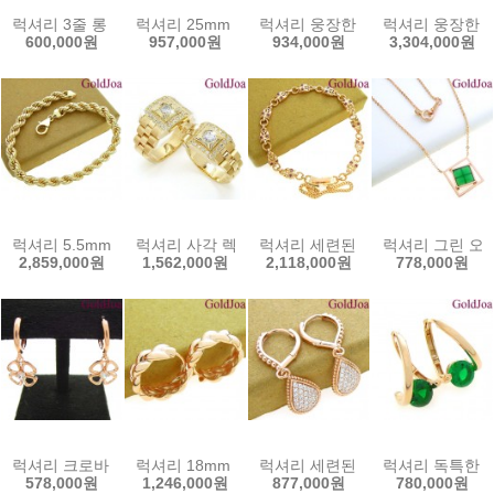
럭셔리 3줄 롱 원터치 큐빅 14k귀걸이 (s-se1703) 14k이어링 골드조
럭셔리 25mm 컷팅 원터치 링 14k귀걸이 (s-l2066
럭셔리 웅장한 나비 볼 2줄 롱 원터치
럭셔리 웅장한 6.
600,000원
957,000원
934,000원
3,304,000원
럭셔리 5.5mm 로프 체인 14k팔찌 (y-tr55b) 14k팔찌 골드조아 할인쿠
럭셔리 사각 렉스 큐빅 반지 14k커플링 (JJ-DJ110
럭셔리 세련된 부엉이 14k팔찌 (y
럭셔리 그린 오닉스
2,859,000원
1,562,000원
2,118,000원
778,000원
럭셔리 크로바 원터치 큐빅 14k귀걸이 (mk-dt2938e) 14k이어링 골
럭셔리 18mm 볼륨 원터치 14k귀걸이 (mk-dt2935
럭셔리 세련된 원터치 큐빅 14k귀걸이
럭셔리 독특한 에멜
578,000원
1,246,000원
877,000원
780,000원