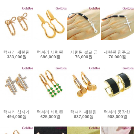
럭셔리 세련된 리본 원터치 14k귀걸이 (mk-w2169e) 14k이어링 골
럭셔리 세련된 블링 원터치 14k귀걸이 (mk-dt2928
세련된 불교 금강저 실버 핸드폰줄(
세련된 천주교 십
333,000원
696,000원
76,000원
76,000원
럭셔리 십자가 원터치 큐빅 14k귀걸이 (mk-dt2898e) 골드조아 할인쿠
럭셔리 세련된 에멜 원터치 14k귀걸이 (mk-dt2620
럭셔리 세련된 볼 원터치 큐빅 14k귀
럭셔리 웅장한 오
494,000원
625,000원
637,000원
908,000원