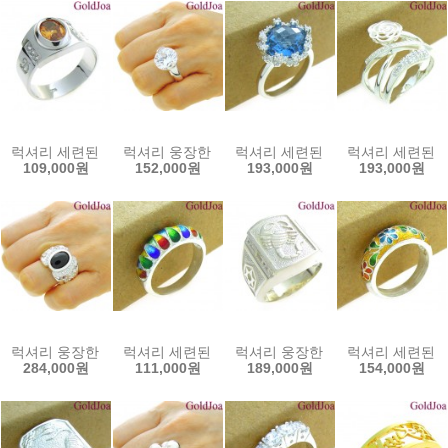
럭셔리 세련된 샴페인 실버반지 (21964r) 선물인기 골드조아 할인쿠폰
럭셔리 웅장한 12mm 큐빅 실버반지 (23184r) 
럭셔리 세련된 런던블루 고급 실버반
럭셔리 세련된 장
109,000원
152,000원
193,000원
193,000원
럭셔리 웅장한 호랑이 오닉스 실버반지 (20962r) 정품 순은 925 은
럭셔리 세련된 칠보반지 고급 실버반지 (20952r)
럭셔리 웅장한 전갈 남자 실버반지 
럭셔리 세련된 칠
284,000원
111,000원
189,000원
154,000원