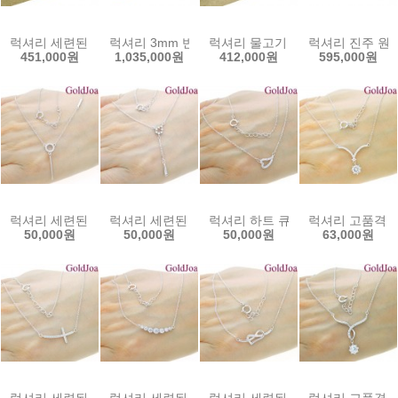
럭셔리 세련된 원터치 큐빅 14k귀걸이 (s-a3681e) 14k이어링 골드
럭셔리 3mm 반공 원터치 볼 14k귀걸이 (s-2590e
럭셔리 물고기 원터치 큐빅 14k귀걸이
럭셔리 진주 원터
451,000원
1,035,000원
412,000원
595,000원
럭셔리 세련된 일체형 큐빅 실버목걸이 (41867c) 여성목걸이 골드조
럭셔리 세련된 일체형 큐빅 실버목걸이 (41862c)
럭셔리 하트 큐빅 일체형 실버목걸이
럭셔리 고품격 일
50,000원
50,000원
50,000원
63,000원