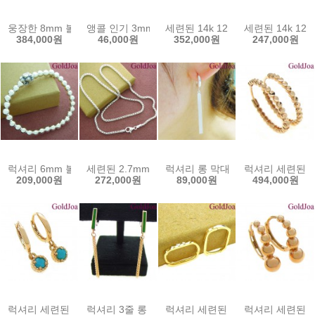
웅장한 8mm 볼 유화 물고기 실버팔찌 (52316b) 정품 순은 925 은
앵콜 인기 3mm 꼬임가죽줄 +실버 (41221cp) 남
세련된 14k 12mm 볼륨 원터치 1
세련된 14k 12
384,000원
46,000원
352,000원
247,000원
럭셔리 6mm 볼 유화 호랑이 실버팔찌 (52274b) 선물인기 골드조아 
세련된 2.7mm 둥근박스 체인 실버목걸이 (41981
럭셔리 롱 막대 원터치 실버귀걸이 
럭셔리 세련된 17
209,000원
272,000원
89,000원
494,000원
럭셔리 세련된 터키석 원터치 14k귀걸이 (s-se1781) 14k이어링 골
럭셔리 3줄 롱 에폭 원터치 14k귀걸이 (s-se1717
럭셔리 세련된 컷팅 원터치 14k귀걸이
럭셔리 세련된 원터