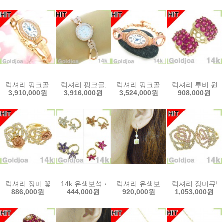
럭셔리 핑크골드 타원 여성용 고급 14k금장시계(gt-t516b) 14k금
럭셔리 핑크골드 여성용 고급 14k금장시계(gt-sin1
럭셔리 핑크골드 타원 여성용 고급 1
럭셔리 루비 원터치
3,910,000원
3,916,000원
3,524,000원
908,000원
럭셔리 장미 꽃큐빅 원터치 14k이어링 (s-esh0562) 14k귀걸이 골드조
14k 유색보석 수선화 원터치 14k귀걸이 (s-es0661)
럭셔리 유색보석 원터치 큐빅 14k귀걸
럭셔리 장미큐빅 大
886,000원
444,000원
920,000원
1,053,000원