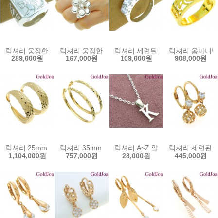
럭셔리 웅장한 호랑이 실버반지 (20949r) 정품 순은 925 은반지 할인
럭셔리 웅장한 7mm 볼 포도송이 실버반지 (20399
럭셔리 세련된 큐빅 실버 반지 (2-
럭셔리 옴마니반메훔
289,000원
167,000원
109,000원
908,000원
럭셔리 25mm 바나나 컷팅링 14k귀걸이 (gf-e295-1) 14k귀걸이 골
럭셔리 35mm 컷팅 링 14k이어링 (g-e307(35))
럭셔리 A~Z 알파벳 이니셜 실버메
럭셔리 세련된 원
1,104,000원
757,000원
28,000원
445,000원